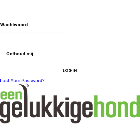
Wachtwoord
Onthoud mij
Lost Your Password?