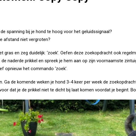
 de spanning bij je hond te hoog voor het geluidssignaal?
de afstand niet vergroten?
et gras en zeg duidelijk: ‘zoek’. Oefen deze zoekopdracht ook regelm
 de naderde prikkel en spreek je hem aan op zijn voornaamste zintuig:
geef opnieuw het commando ‘zoek’.
t in. Ga de komende weken je hond 3-4 keer per week de zoekopdracht
or dat je de prikkel niet te dicht bij laat komen voordat je begint. 