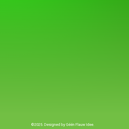
©2025. Designed by
Géén Flauw Idee.