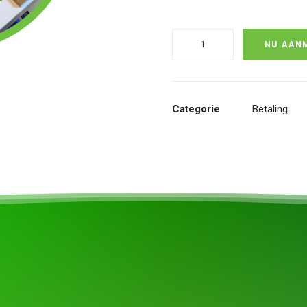
Theorieles
NU AAN
Hondengedrag
aantal
Categorie
Betaling