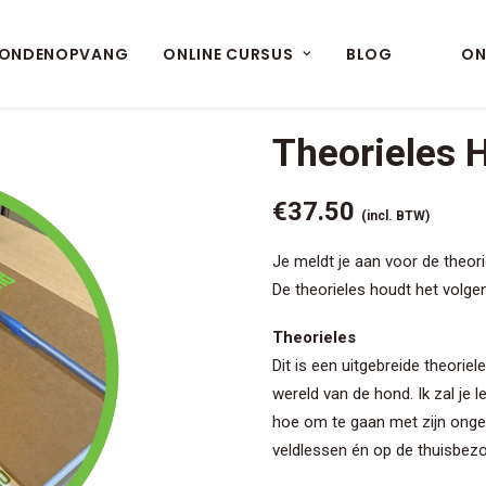
ONDENOPVANG
ONLINE CURSUS
BLOG
ON
Theorieles 
€
37.50
(incl. BTW)
Je meldt je aan voor de theori
De theorieles houdt het volgen
Theorieles
Dit is een uitgebreide theorie
wereld van de hond. Ik zal je l
hoe om te gaan met zijn onge
veldlessen én op de thuisbezo