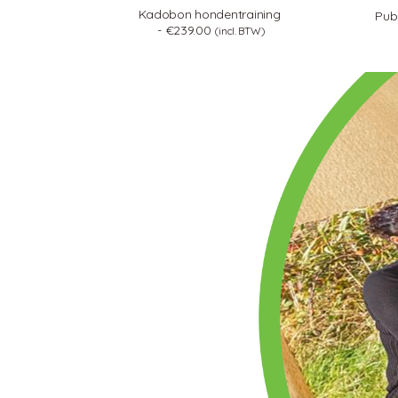
Kadobon hondentraining
Pub
€
239.00
(incl. BTW)