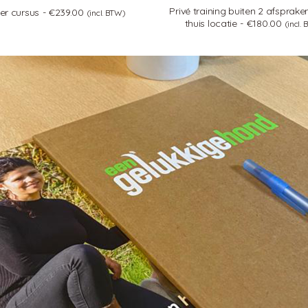
Privé training buiten 2 afsprak
er cursus
€
239.00
(incl. BTW)
thuis locatie
€
180.00
(incl.