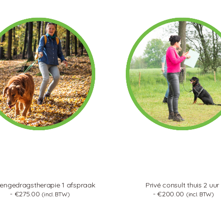
engedragstherapie 1 afspraak
Privé consult thuis 2 uur
€
275.00
€
200.00
(incl. BTW)
(incl. BTW)