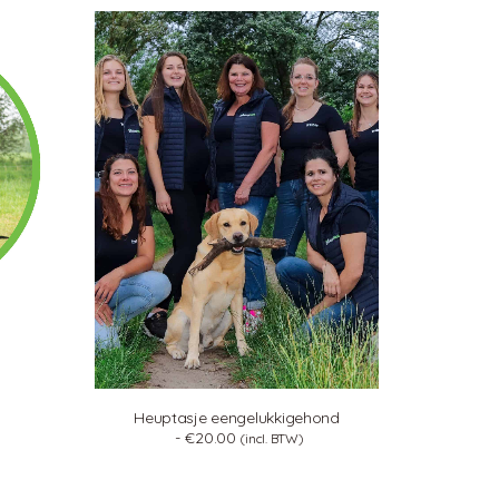
Heuptasje eengelukkigehond
€
20.00
(incl. BTW)