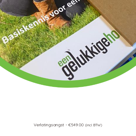
Verlatingsangst
€
549.00
(incl. BTW)