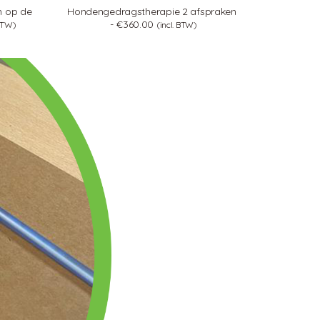
en op de
Hondengedragstherapie 2 afspraken
€
360.00
 BTW)
(incl. BTW)