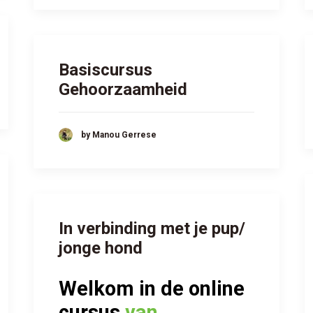
Basiscursus
Gehoorzaamheid
by Manou Gerrese
In verbinding met je pup/
jonge hond
Welkom in
de online
cursus
van