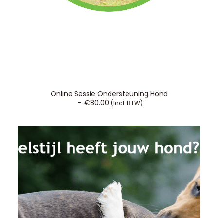
TOEVOEGEN AAN WINKELWAGEN
Online Sessie Ondersteuning Hond
€
80.00
(incl. BTW)