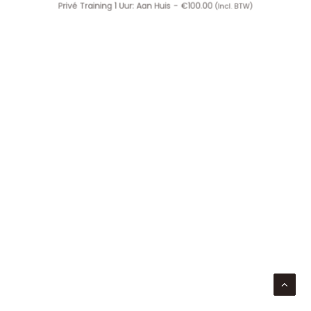
TOEVOEGEN AAN WINKELWAGEN
Privé Training 1 Uur: Aan Huis
€
100.00
(incl. BTW)