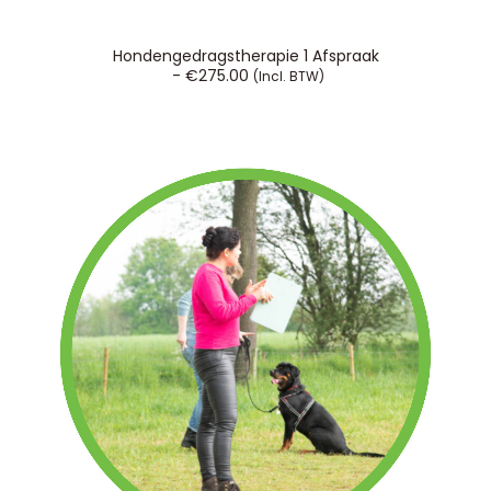
TOEVOEGEN AAN WINKELWAGEN
Hondengedragstherapie 1 Afspraak
€
275.00
(incl. BTW)