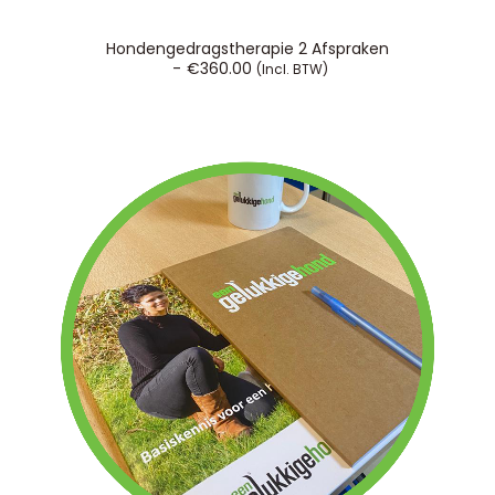
TOEVOEGEN AAN WINKELWAGEN
Hondengedragstherapie 2 Afspraken
€
360.00
(incl. BTW)