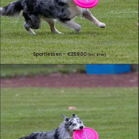
Sportlessen
€
259.00
(incl. BTW)
TOEVOEGEN AAN WINKELWAGEN