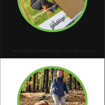
Verbinding & balans (VOL)
€
575.00
(incl. BTW)
TOEVOEGEN AAN WINKELWAGEN