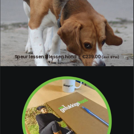
Speur lessen 8 lessen hond
€
239.00
(incl. BTW)
TOEVOEGEN AAN WINKELWAGEN