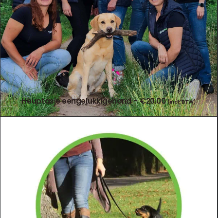
Heuptasje eengelukkigehond
€
20.00
(incl. BTW)
TOEVOEGEN AAN WINKELWAGEN