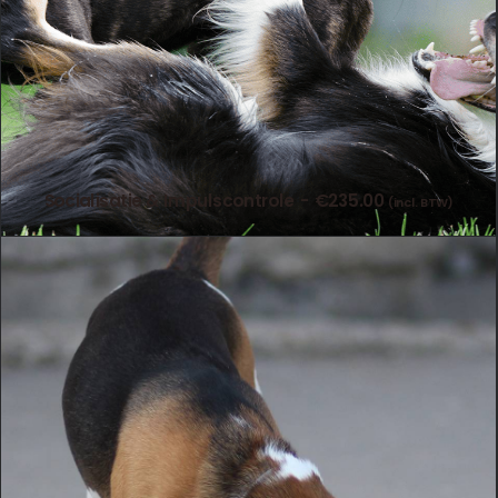
Socialisatie & Impulscontrole
€
235.00
(incl. BTW)
TOEVOEGEN AAN WINKELWAGEN