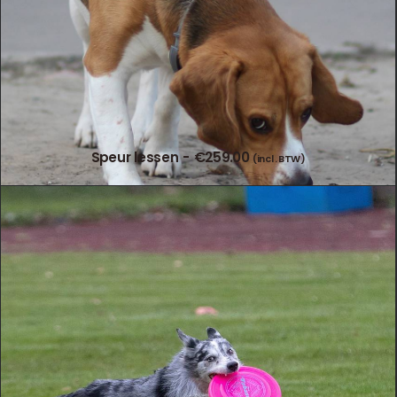
Speur lessen
€
259.00
(incl. BTW)
TOEVOEGEN AAN WINKELWAGEN