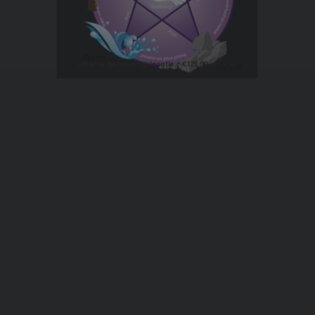
NEI voor de hond: Op locatie
€
125.00
(incl. BTW)
TOEVOEGEN AAN WINKELWAGEN