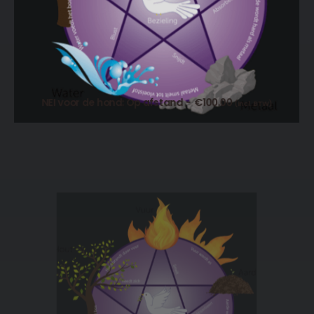
NEI voor de hond: Op afstand
€
100.00
(incl. BTW)
TOEVOEGEN AAN WINKELWAGEN