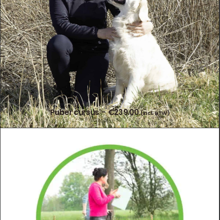
Puber cursus
€
239.00
(incl. BTW)
TOEVOEGEN AAN WINKELWAGEN