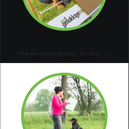
Theorieles Hondengedrag
€
37.50
(incl. BTW)
TOEVOEGEN AAN WINKELWAGEN