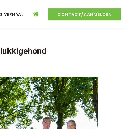
S VERHAAL
CONTACT/AANMELDEN
elukkigehond