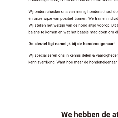
hondeneigenaren, zodat de hond de béste versie van 
Wij onderscheiden ons van menig hondenschool doo
én onze wijze van positief trainen. We trainen indiv
Wij stellen het welzijn van de hond altijd voorop. Di
balans te komen en wat het baasje mag doen om dit
De sleutel ligt namelijk bij de hondeneigenaar!
Wij specialiseren ons in kennis delen & vaardighede
kennisverrijking. Want hoe meer de hondeneigenaar 
We hebben de af