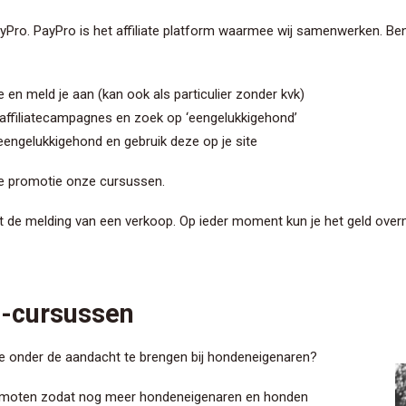
Pro. PayPro is het affiliate platform waarmee wij samenwerken. Ben
e
en meld je aan (kan ook als particulier zonder kvk)
/affiliatecampagnes
en zoek op ‘eengelukkigehond’
n eengelukkigehond en gebruik deze op je site
de promotie onze cursussen.
met de melding van een verkoop. Op ieder moment kun je het geld ove
e-cursussen
ze onder de aandacht te brengen bij hondeneigenaren?
romoten zodat nog meer hondeneigenaren en honden