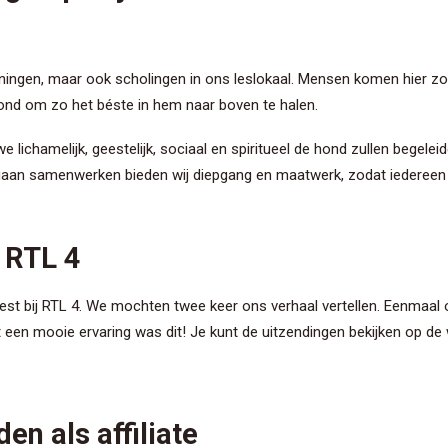
iningen, maar ook scholingen in ons leslokaal. Mensen komen hier zo
hond om zo het béste in hem naar boven te halen.
e lichamelijk, geestelijk, sociaal en spiritueel de hond zullen begelei
aan samenwerken bieden wij diepgang en maatwerk, zodat iedereen b
j RTL 4
eest bij RTL 4. We mochten twee keer ons verhaal vertellen. Eenmaal
een mooie ervaring was dit! Je kunt de uitzendingen bekijken op de 
en als affiliate