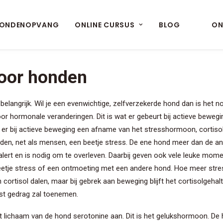
ONDENOPVANG
ONLINE CURSUS
BLOG
ON
oor honden
angrijk. Wil je een evenwichtige, zelfverzekerde hond dan is het nood
voor hormonale veranderingen. Dit is wat er gebeurt bij actieve bewegi
t er bij actieve beweging een afname van het stresshormoon, cortisol
honden, net als mensen, een beetje stress. De ene hond meer dan de a
kt alert en is nodig om te overleven. Daarbij geven ook vele leuke mo
en beetje stress of een ontmoeting met een andere hond. Hoe meer 
 cortisol dalen, maar bij gebrek aan beweging blijft het cortisolge
nst gedrag zal toenemen.
 lichaam van de hond serotonine aan. Dit is het gelukshormoon. De hon