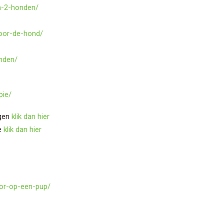
n-2-honden/
voor-de-hond/
nden/
pie/
lgen
klik dan hier
ie
klik dan hier
oor-op-een-pup/