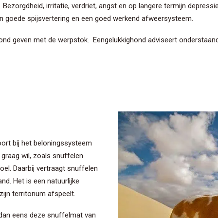
Bezorgdheid, irritatie, verdriet, angst en op langere termijn depres
en goede spijsvertering en een goed werkend afweersysteem.
ond geven met de werpstok. Eengelukkighond adviseert onderstaand
ort bij het beloningssysteem
graag wil, zoals snuffelen
el. Daarbij vertraagt snuffelen
d. Het is een natuurlijke
jn territorium afspeelt.
 dan eens deze snuffelmat van