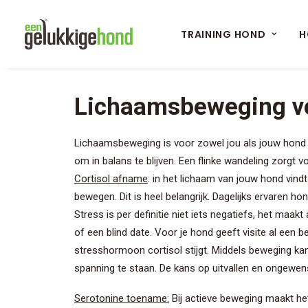
TRAINING HOND
H
Lichaamsbeweging v
Lichaamsbeweging is voor zowel jou als jouw hond bel
om in balans te blijven. Een flinke wandeling zorgt 
Cortisol afname
: in het lichaam van jouw hond vind
bewegen. Dit is heel belangrijk. Dagelijks ervaren 
Stress is per definitie niet iets negatiefs, het maa
of een blind date. Voor je hond geeft visite al e
stresshormoon cortisol stijgt. Middels beweging kan
spanning te staan. De kans op uitvallen en ongewe
Serotonine toename:
Bij actieve beweging maakt het