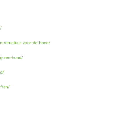
/
-en-structuur-voor-de-hond/
bij-een-hond/
nd/
eften/