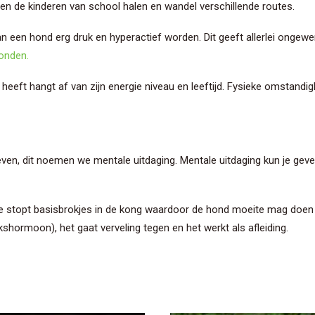
n de kinderen van school halen en wandel verschillende routes.
n een hond erg druk en hyperactief worden. Dit geeft allerlei onge
onden.
eft hangt af van zijn energie niveau en leeftijd. Fysieke omstandighe
even, dit noemen we mentale uitdaging. Mentale uitdaging kun je gev
stopt basisbrokjes in de kong waardoor de hond moeite mag doen het v
shormoon), het gaat verveling tegen en het werkt als afleiding.